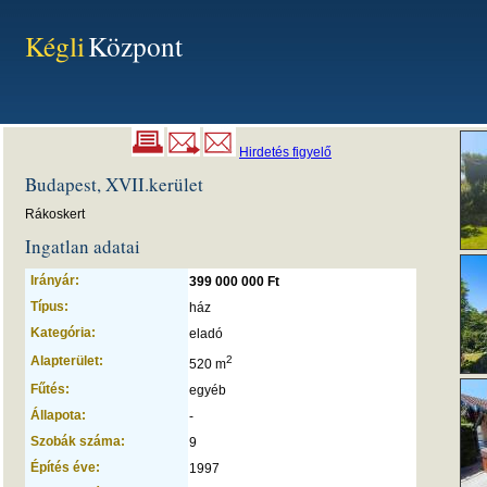
Kégli
Központ
Hirdetés figyelő
Budapest, XVII.kerület
Rákoskert
Ingatlan adatai
Irányár:
399 000 000 Ft
Típus:
ház
Kategória:
eladó
Alapterület:
2
520 m
Fűtés:
egyéb
Állapota:
-
Szobák száma:
9
Építés éve:
1997