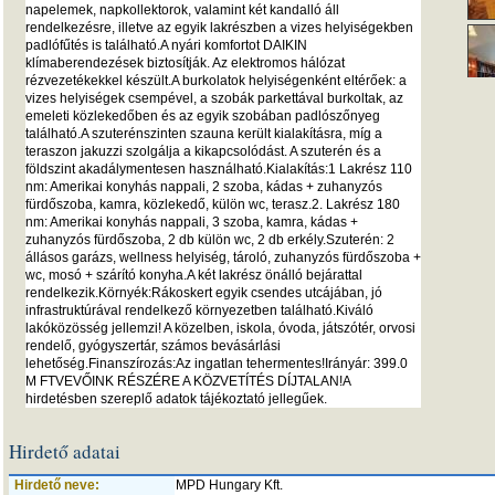
napelemek, napkollektorok, valamint két kandalló áll
rendelkezésre, illetve az egyik lakrészben a vizes helyiségekben
padlófűtés is található.A nyári komfortot DAIKIN
klímaberendezések biztosítják. Az elektromos hálózat
rézvezetékekkel készült.A burkolatok helyiségenként eltérőek: a
vizes helyiségek csempével, a szobák parkettával burkoltak, az
emeleti közlekedőben és az egyik szobában padlószőnyeg
található.A szuterénszinten szauna került kialakításra, míg a
teraszon jakuzzi szolgálja a kikapcsolódást. A szuterén és a
földszint akadálymentesen használható.Kialakítás:1 Lakrész 110
nm: Amerikai konyhás nappali, 2 szoba, kádas + zuhanyzós
fürdőszoba, kamra, közlekedő, külön wc, terasz.2. Lakrész 180
nm: Amerikai konyhás nappali, 3 szoba, kamra, kádas +
zuhanyzós fürdőszoba, 2 db külön wc, 2 db erkély.Szuterén: 2
állásos garázs, wellness helyiség, tároló, zuhanyzós fürdőszoba +
wc, mosó + szárító konyha.A két lakrész önálló bejárattal
rendelkezik.Környék:Rákoskert egyik csendes utcájában, jó
infrastruktúrával rendelkező környezetben található.Kiváló
lakóközösség jellemzi! A közelben, iskola, óvoda, játszótér, orvosi
rendelő, gyógyszertár, számos bevásárlási
lehetőség.Finanszírozás:Az ingatlan tehermentes!Irányár: 399.0
M FTVEVŐINK RÉSZÉRE A KÖZVETÍTÉS DÍJTALAN!A
hirdetésben szereplő adatok tájékoztató jellegűek.
Hirdető adatai
Hirdető neve:
MPD Hungary Kft.