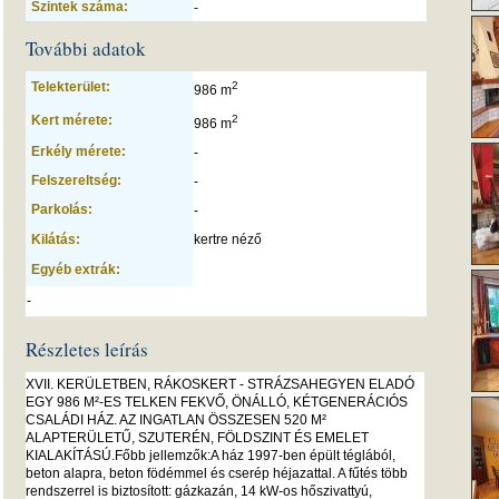
Szintek száma:
-
További adatok
Telekterület:
2
986 m
Kert mérete:
2
986 m
Erkély mérete:
-
Felszereltség:
-
Parkolás:
-
Kilátás:
kertre néző
Egyéb extrák:
-
Részletes leírás
XVII. KERÜLETBEN, RÁKOSKERT - STRÁZSAHEGYEN ELADÓ
EGY 986 M²-ES TELKEN FEKVŐ, ÖNÁLLÓ, KÉTGENERÁCIÓS
CSALÁDI HÁZ. AZ INGATLAN ÖSSZESEN 520 M²
ALAPTERÜLETŰ, SZUTERÉN, FÖLDSZINT ÉS EMELET
KIALAKÍTÁSÚ.Főbb jellemzők:A ház 1997-ben épült téglából,
beton alapra, beton födémmel és cserép héjazattal. A fűtés több
rendszerrel is biztosított: gázkazán, 14 kW-os hőszivattyú,