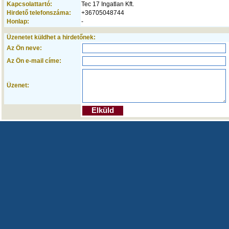
Kapcsolattartó:
Tec 17 Ingatlan Kft.
Hirdető telefonszáma:
+36705048744
Honlap:
-
Üzenetet küldhet a hirdetőnek:
Az Ön neve:
Az Ön e-mail címe:
Üzenet: