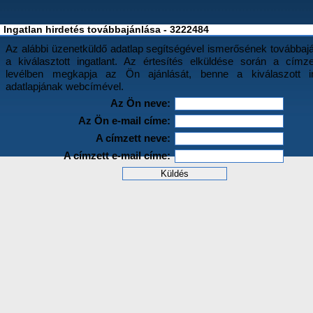
Ingatlan hirdetés továbbajánlása - 3222484
Az alábbi üzenetküldő adatlap segítségével ismerősének továbbajá
a kiválasztott ingatlant. Az értesítés elküldése során a címz
levélben megkapja az Ön ajánlását, benne a kiválaszott in
adatlapjának webcímével.
Az Ön neve:
Az Ön e-mail címe:
A címzett neve:
A címzett e-mail címe: