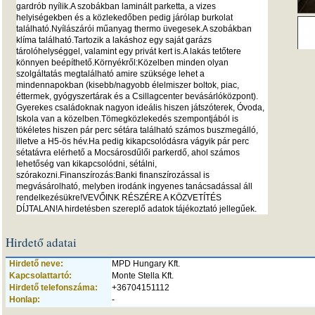
gardrób nyílik.A szobákban laminált parketta, a vizes
helyiségekben és a közlekedőben pedig járólap burkolat
található.Nyílászárói műanyag thermo üvegesek.A szobákban
klíma található.Tartozik a lakáshoz egy saját garázs
tárolóhelységgel, valamint egy privát kert is.A lakás tetőtere
könnyen beépíthető.Környékről:Közelben minden olyan
szolgáltatás megtalálható amire szüksége lehet a
mindennapokban (kisebb/nagyobb élelmiszer boltok, piac,
éttermek, gyógyszertárak és a Csillagcenter bevásárlóközpont).
Gyerekes családoknak nagyon ideális hiszen játszóterek, Óvoda,
Iskola van a közelben.Tömegközlekedés szempontjából is
tökéletes hiszen pár perc sétára található számos buszmegálló,
illetve a H5-ös hév.Ha pedig kikapcsolódásra vágyik pár perc
sétatávra elérhető a Mocsárosdűlői parkerdő, ahol számos
lehetőség van kikapcsolódni, sétálni,
szórakozni.Finanszírozás:Banki finanszírozással is
megvásárolható, melyben irodánk ingyenes tanácsadással áll
rendelkezésükre!VEVŐINK RÉSZÉRE A KÖZVETÍTÉS
DÍJTALAN!A hirdetésben szereplő adatok tájékoztató jellegűek.
Hirdető adatai
Hirdető neve:
MPD Hungary Kft.
Kapcsolattartó:
Monte Stella Kft.
Hirdető telefonszáma:
+36704151112
Honlap:
-