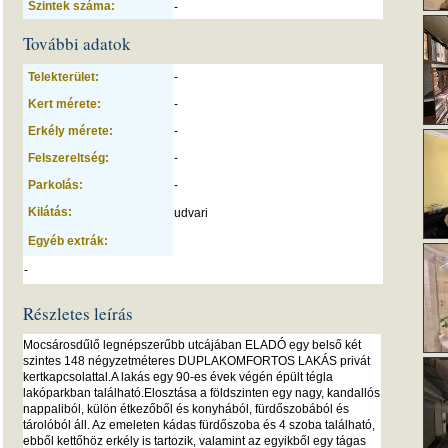
Szintek száma:
-
További adatok
Telekterület:
-
Kert mérete:
-
Erkély mérete:
-
Felszereltség:
-
Parkolás:
-
Kilátás:
udvari
Egyéb extrák:
-
Részletes leírás
Mocsárosdűlő legnépszerűbb utcájában ELADÓ egy belső két
szintes 148 négyzetméteres DUPLAKOMFORTOS LAKÁS privát
kertkapcsolattal.A lakás egy 90-es évek végén épült tégla
lakóparkban található.Elosztása a földszinten egy nagy, kandallós
nappaliból, külön étkezőből és konyhából, fürdőszobából és
tárolóból áll. Az emeleten kádas fürdőszoba és 4 szoba található,
ebből kettőhöz erkély is tartozik, valamint az egyikből egy tágas