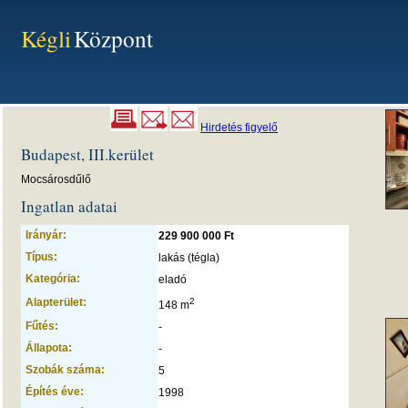
Kégli
Központ
Hirdetés figyelő
Budapest, III.kerület
Mocsárosdűlő
Ingatlan adatai
Irányár:
229 900 000 Ft
Típus:
lakás (tégla)
Kategória:
eladó
Alapterület:
2
148 m
Fűtés:
-
Állapota:
-
Szobák száma:
5
Építés éve:
1998