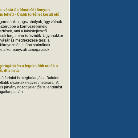
ás vásárlás álmából könnyen
s lehet! - Újabb történet került elő
gorodnak a jogszabályok, úgy válnak
szerűbbé a környezetkímélő
sztések, ami a lakásfejlesztő
ások forgalmán is érződik. Ugyanakkor
 vásárlás megfékezése teszi a
 környezetért, hiába sarkallnak
sre a kormányzati támogatások.
gdrágább és a legolcsóbb utcák a
, itt a lista
ió forintot is meghaladják a Balaton
ottabb utcáinak négyzetméterárai. A
s járvány hozott jelentős fellendülést
ingatlanpiacán.