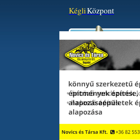
Kégli
Központ
Minden Ingatlan Hirdeté
Kategória:
Típus:
Ár:
Szobaszám: