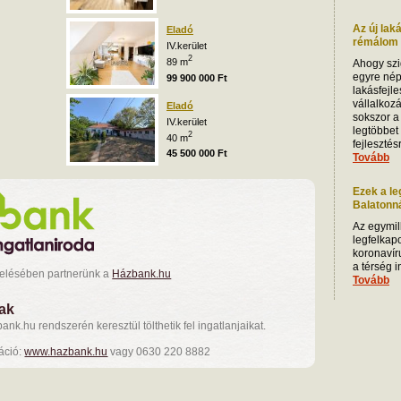
Az új lak
Eladó
rémálom i
IV.kerület
2
89 m
Ahogy szi
egyre nép
99 900 000 Ft
lakásfejle
vállalkoz
Eladó
sokszor a
IV.kerület
legtöbbet
2
40 m
fejleszté
45 500 000 Ft
Tovább
Ezek a le
Balatonnál
Az egymill
legfelkap
koronavíru
a térség 
zelésében partnerünk a
Házbank.hu
Tovább
nak
nk.hu rendszerén keresztül tölthetik fel ingatlanjaikat.
áció:
www.hazbank.hu
vagy 0630 220 8882