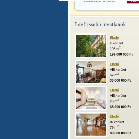
Részletes keresés >>
Legfrissebb ingatlanok
Eladó
II.kerület
2
103 m
199 000 000 Ft
Eladó
VIII.kerület
2
62 m
33 000 000 Ft
Eladó
VIII.kerület
2
26 m
38 900 000 Ft
Eladó
IX.kerület
2
79 m
89 600 000 Ft