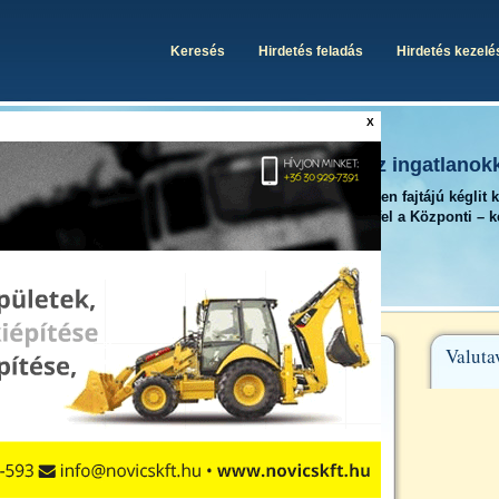
Keresés
Hirdetés feladás
Hirdetés kezelé
X
Egy helyen minden, ami az ingatlanok
A Kégli Központon minden fajtájú kéglit 
megtalálhat. Iratkozzon fel a Központi – 
rendszerünkre is.
Valuta
s