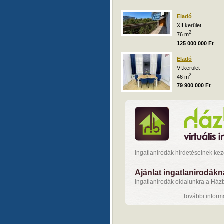
Eladó
XII.kerület
2
76 m
125 000 000 Ft
Eladó
VI.kerület
2
46 m
79 900 000 Ft
Ingatlanirodák hirdetéseinek ke
Ajánlat ingatlanirodák
Ingatlanirodák oldalunkra a Házba
További inform