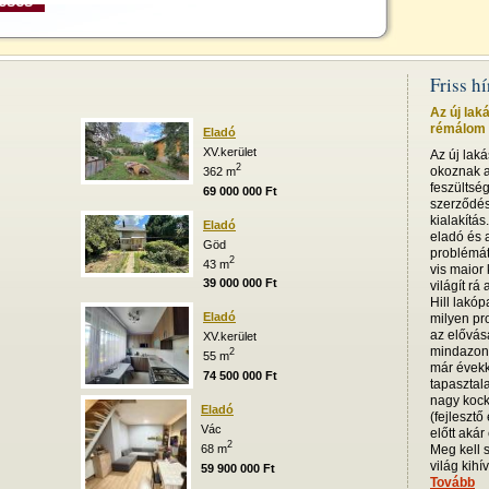
Friss h
Az új lak
rémálom i
Eladó
XV.kerület
Az új lak
2
okoznak a
362 m
feszültsé
69 000 000 Ft
szerződésb
kialakítás
Eladó
eladó és a
Göd
problémát
2
43 m
vis maior
39 000 000 Ft
világít rá
Hill lakóp
Eladó
milyen pro
az elővás
XV.kerület
mindazoná
2
55 m
már évekk
74 500 000 Ft
tapasztala
nagy kock
Eladó
(fejlesztő
Vác
előtt akár
2
68 m
Meg kell 
világ kihív
59 900 000 Ft
Tovább