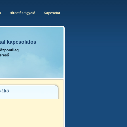
s
Hírdetés figyelő
Kapcsolat
kal kapcsolatos
központilag
kereső
váltó