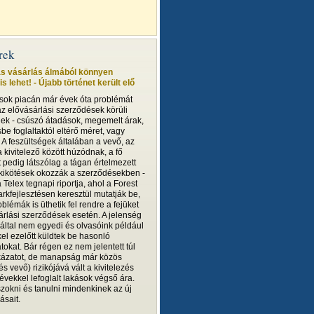
írek
ás vásárlás álmából könnyen
s lehet! - Újabb történet került elő
ások piacán már évek óta problémát
z elővásárlási szerződések körüli
gek - csúszó átadások, megemelt árak,
e foglaltaktól eltérő méret, vagy
. A feszültségek általában a vevő, az
 kivitelező között húzódnak, a fő
 pedig látszólag a tágan értelmezett
 kikötések okozzák a szerződésekben -
 a Telex tegnapi riportja, ahol a Forest
arkfejlesztésen keresztül mutatják be,
blémák is üthetik fel rendre a fejüket
árlási szerződések esetén. A jelenség
ltal nem egyedi és olvasóink például
el ezelőtt küldtek be hasonló
tokat. Bár régen ez nem jelentett túl
ázatot, de manapság már közös
 és vevő) rizikójává vált a kivitelezés
 évekkel lefoglalt lakások végső ára.
szokni és tanulni mindenkinek az új
ásait.