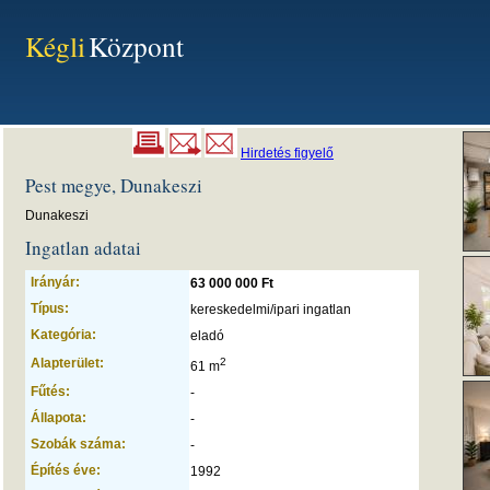
Kégli
Központ
Hirdetés figyelő
Pest megye, Dunakeszi
Dunakeszi
Ingatlan adatai
Irányár:
63 000 000 Ft
Típus:
kereskedelmi/ipari ingatlan
Kategória:
eladó
Alapterület:
2
61 m
Fűtés:
-
Állapota:
-
Szobák száma:
-
Építés éve:
1992