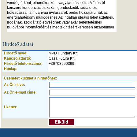
vendégtérként, pihenőkertként vagy tárolási célra.A fűtésről
korszerű kondenzációs kazán gondoskodik radiátoros
hőleadással, a műanyag nyílászárók pedig hozzájárulnak az
energiahatékony működéshez.Az ingatlan ideális lehet üzletnek,
irodának, szolgáltató egységnek vagy akár befektetésnek
is.További információért és megtekintésért keressen bizalommal!
Hirdető adatai
Hirdető neve:
MPD Hungary Kft.
Kapcsolattartó:
Casa Futura Kft.
Hirdető telefonszáma:
+36703990399
Honlap:
-
Üzenetet küldhet a hirdetőnek:
Az Ön neve:
Az Ön e-mail címe:
Üzenet: