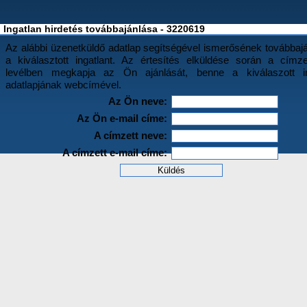
Ingatlan hirdetés továbbajánlása - 3220619
Az alábbi üzenetküldő adatlap segítségével ismerősének továbbajá
a kiválasztott ingatlant. Az értesítés elküldése során a címz
levélben megkapja az Ön ajánlását, benne a kiválaszott in
adatlapjának webcímével.
Az Ön neve:
Az Ön e-mail címe:
A címzett neve:
A címzett e-mail címe: