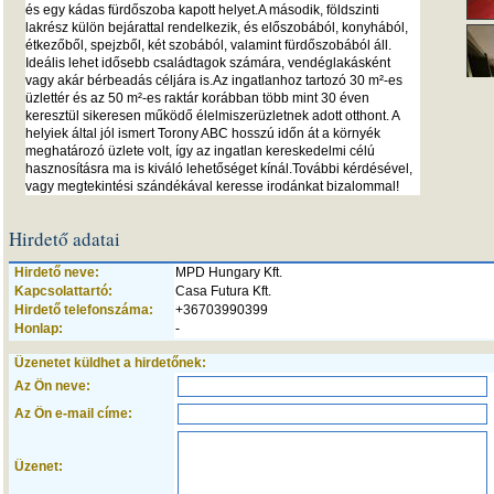
és egy kádas fürdőszoba kapott helyet.A második, földszinti
lakrész külön bejárattal rendelkezik, és előszobából, konyhából,
étkezőből, spejzből, két szobából, valamint fürdőszobából áll.
Ideális lehet idősebb családtagok számára, vendéglakásként
vagy akár bérbeadás céljára is.Az ingatlanhoz tartozó 30 m²-es
üzlettér és az 50 m²-es raktár korábban több mint 30 éven
keresztül sikeresen működő élelmiszerüzletnek adott otthont. A
helyiek által jól ismert Torony ABC hosszú időn át a környék
meghatározó üzlete volt, így az ingatlan kereskedelmi célú
hasznosításra ma is kiváló lehetőséget kínál.További kérdésével,
vagy megtekintési szándékával keresse irodánkat bizalommal!
Hirdető adatai
Hirdető neve:
MPD Hungary Kft.
Kapcsolattartó:
Casa Futura Kft.
Hirdető telefonszáma:
+36703990399
Honlap:
-
Üzenetet küldhet a hirdetőnek:
Az Ön neve:
Az Ön e-mail címe:
Üzenet: