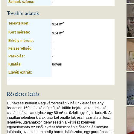
Szintek száma:
-
További adatok
Telekterület:
2
924 m
Kert mérete:
2
924 m
Erkély mérete:
-
Felszereltség:
-
Parkolás:
-
Kilátás:
udvari
Egyéb extrák:
-
Részletes leírás
Dunakeszi kedvelt Alagi városrészén kínálunk eladásra egy
összesen 160 m² lakóterületű, két külön bejárattal rendelkező
családi házat, amelyhez egy 80 m²-es üzleti egység is tartozik. Az
ingatlan jelenlegi kialakítása két önálló lakrész használatát teszi
lehetővé, ugyanakkor igény esetén a két rész könnyen
egybenyitható.Az első lakrész földszintjén előszoba és konyha
található, az emeleten pedig három hálószoba, egy gardróbszoba