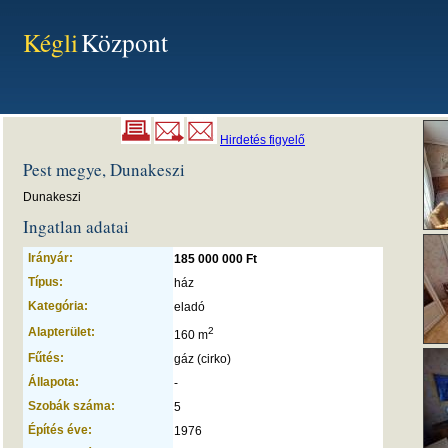
Kégli
Központ
Hirdetés figyelő
Pest megye, Dunakeszi
Dunakeszi
Ingatlan adatai
Irányár:
185 000 000 Ft
Típus:
ház
Kategória:
eladó
Alapterület:
2
160 m
Fűtés:
gáz (cirko)
Állapota:
-
Szobák száma:
5
Építés éve:
1976