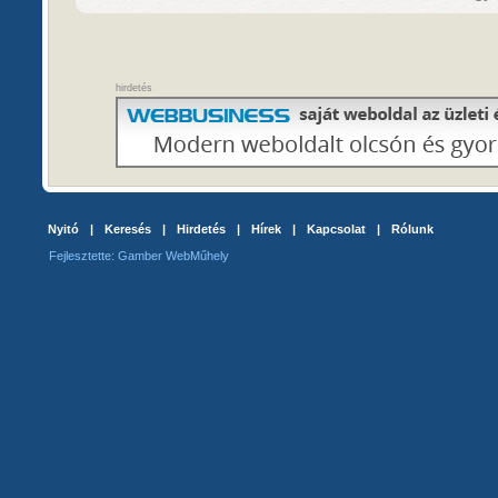
hirdetés
Nyitó
|
Keresés
|
Hirdetés
|
Hírek
|
Kapcsolat
|
Rólunk
Fejlesztette: Gamber WebMűhely