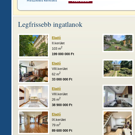
Részletes keresés >>
Legfrissebb ingatlanok
Eladó
II.kerület
2
103 m
199 000 000 Ft
Eladó
VIII.kerület
2
62 m
33 000 000 Ft
Eladó
VIII.kerület
2
26 m
38 900 000 Ft
Eladó
IX.kerület
2
79 m
89 600 000 Ft