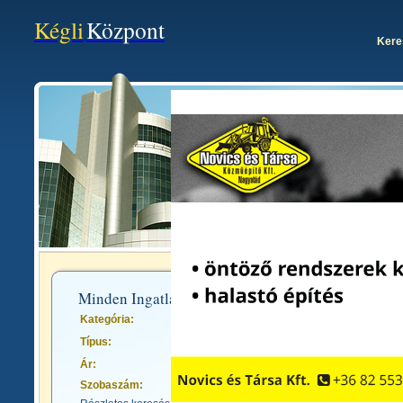
Kégli
Központ
Kere
Egy hel
Minden Ingatlan Hirdetés
Kategória:
Típus:
Ár:
Szobaszám: