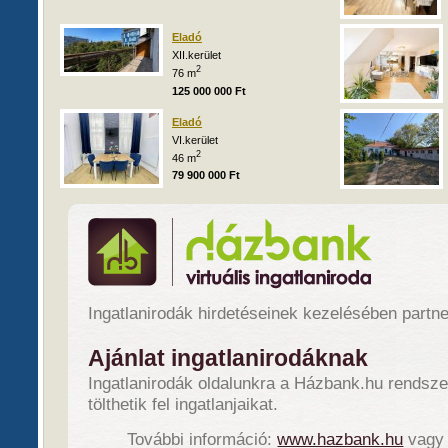
Eladó
XII.kerület
2
76 m
125 000 000 Ft
Eladó
VI.kerület
2
46 m
79 900 000 Ft
Ingatlanirodák hirdetéseinek kezelésében partn
Ajánlat ingatlanirodáknak
Ingatlanirodák oldalunkra a Házbank.hu rendsze
tölthetik fel ingatlanjaikat.
További információ:
www.hazbank.hu
vagy 