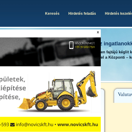
Keresés
Hirdetés feladás
Hirdetés kezelé
X
Egy helyen minden, ami az ingatlanok
A Kégli Központon minden fajtájú kéglit 
megtalálhat. Iratkozzon fel a Központi – 
rendszerünkre is.
Valuta
s