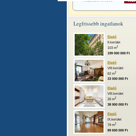
Részletes keresés >>
Legfrissebb ingatlanok
Eladó
II.kerület
2
103 m
199 000 000 Ft
Eladó
VIII.kerület
2
62 m
33 000 000 Ft
Eladó
VIII.kerület
2
26 m
38 900 000 Ft
Eladó
IX.kerület
2
79 m
89 600 000 Ft