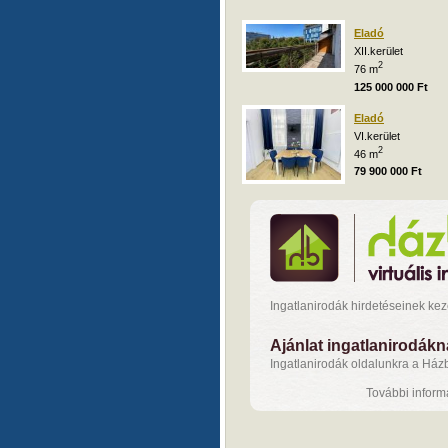
Eladó
XII.kerület
2
76 m
125 000 000 Ft
Eladó
VI.kerület
2
46 m
79 900 000 Ft
Ingatlanirodák hirdetéseinek ke
Ajánlat ingatlanirodák
Ingatlanirodák oldalunkra a Házba
További inform