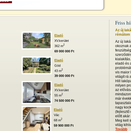
Friss h
Az új lak
rémálom i
Eladó
XV.kerület
Az új lak
2
okoznak a
362 m
feszültsé
69 000 000 Ft
szerződésb
kialakítás
Eladó
eladó és a
Göd
problémát
2
43 m
vis maior
39 000 000 Ft
világít rá
Hill lakóp
Eladó
milyen pro
az elővás
XV.kerület
mindazoná
2
55 m
már évekk
74 500 000 Ft
tapasztala
nagy kock
Eladó
(fejlesztő
Vác
előtt akár
2
68 m
Meg kell 
világ kihív
59 900 000 Ft
Tovább