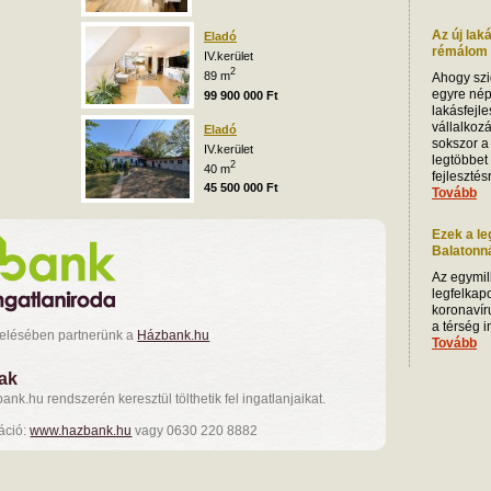
Az új lak
Eladó
rémálom i
IV.kerület
2
89 m
Ahogy szi
egyre nép
99 900 000 Ft
lakásfejle
vállalkoz
Eladó
sokszor a
IV.kerület
legtöbbet
2
40 m
fejleszté
45 500 000 Ft
Tovább
Ezek a le
Balatonnál
Az egymill
legfelkap
koronavíru
a térség 
zelésében partnerünk a
Házbank.hu
Tovább
nak
nk.hu rendszerén keresztül tölthetik fel ingatlanjaikat.
áció:
www.hazbank.hu
vagy 0630 220 8882