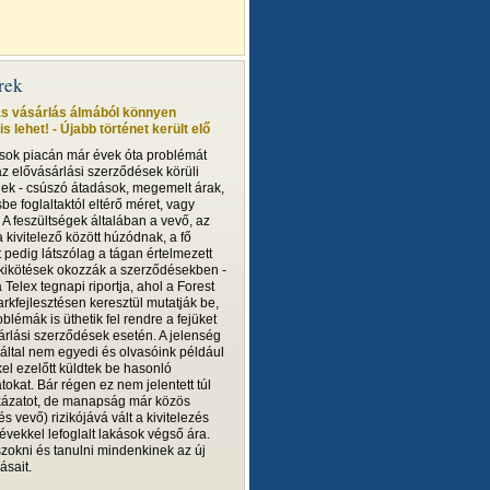
írek
ás vásárlás álmából könnyen
s lehet! - Újabb történet került elő
ások piacán már évek óta problémát
z elővásárlási szerződések körüli
gek - csúszó átadások, megemelt árak,
e foglaltaktól eltérő méret, vagy
. A feszültségek általában a vevő, az
 kivitelező között húzódnak, a fő
 pedig látszólag a tágan értelmezett
 kikötések okozzák a szerződésekben -
 a Telex tegnapi riportja, ahol a Forest
arkfejlesztésen keresztül mutatják be,
blémák is üthetik fel rendre a fejüket
árlási szerződések esetén. A jelenség
ltal nem egyedi és olvasóink például
el ezelőtt küldtek be hasonló
tokat. Bár régen ez nem jelentett túl
ázatot, de manapság már közös
 és vevő) rizikójává vált a kivitelezés
 évekkel lefoglalt lakások végső ára.
szokni és tanulni mindenkinek az új
ásait.