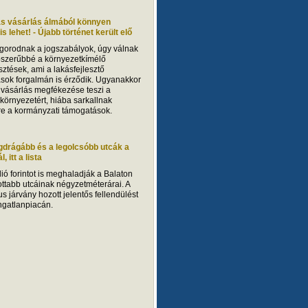
ás vásárlás álmából könnyen
s lehet! - Újabb történet került elő
gorodnak a jogszabályok, úgy válnak
szerűbbé a környezetkímélő
sztések, ami a lakásfejlesztő
ások forgalmán is érződik. Ugyanakkor
 vásárlás megfékezése teszi a
 környezetért, hiába sarkallnak
sre a kormányzati támogatások.
gdrágább és a legolcsóbb utcák a
, itt a lista
ió forintot is meghaladják a Balaton
ottabb utcáinak négyzetméterárai. A
s járvány hozott jelentős fellendülést
ingatlanpiacán.