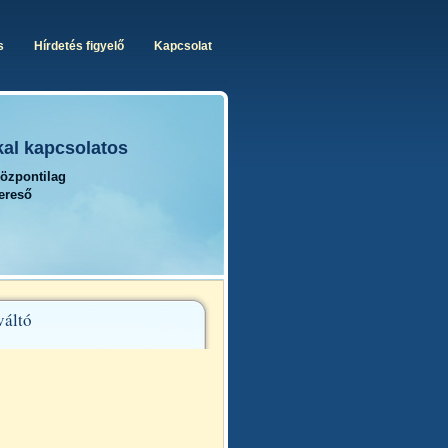
s
Hírdetés figyelő
Kapcsolat
kal kapcsolatos
központilag
kereső
váltó