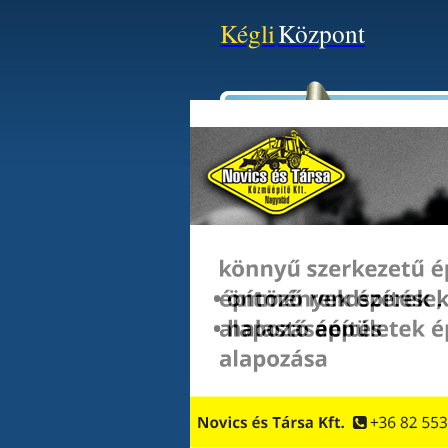
Kégli
Központ
Minden Ingatlan Hirdeté
Kategória:
Típus:
Ár:
Szobaszám: