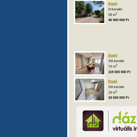
Eladó
IV.kerület
2
39 m
46 900 000 Ft
Eladó
XIII.kerület
2
74 m
119 000 000 Ft
Eladó
VIII.kerület
2
19 m
18 500 000 Ft