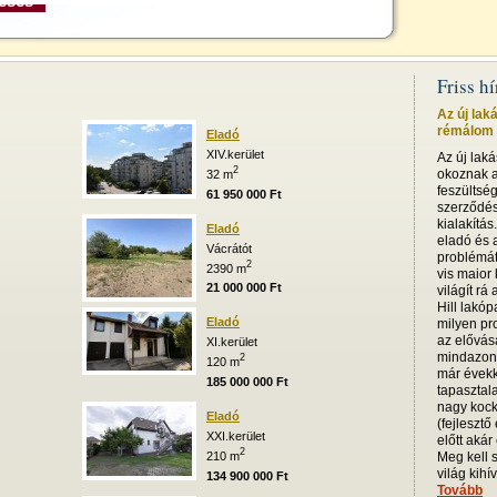
Friss h
Az új lak
rémálom i
Eladó
XIV.kerület
Az új lak
2
okoznak a
32 m
feszültsé
61 950 000 Ft
szerződésb
kialakítás
Eladó
eladó és a
Vácrátót
problémát
2
2390 m
vis maior
21 000 000 Ft
világít rá
Hill lakóp
Eladó
milyen pro
az elővás
XI.kerület
mindazoná
2
120 m
már évekk
185 000 000 Ft
tapasztala
nagy kock
Eladó
(fejlesztő
XXI.kerület
előtt akár
2
210 m
Meg kell 
világ kihív
134 900 000 Ft
Tovább