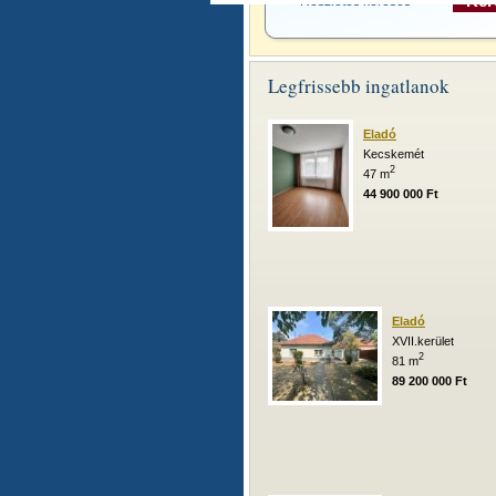
Részletes keresés >>
Legfrissebb ingatlanok
Eladó
Kecskemét
2
47 m
44 900 000 Ft
Eladó
XVII.kerület
2
81 m
89 200 000 Ft