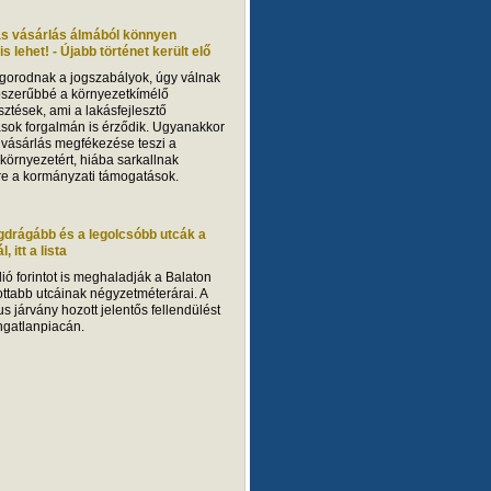
ás vásárlás álmából könnyen
s lehet! - Újabb történet került elő
gorodnak a jogszabályok, úgy válnak
szerűbbé a környezetkímélő
sztések, ami a lakásfejlesztő
ások forgalmán is érződik. Ugyanakkor
 vásárlás megfékezése teszi a
 környezetért, hiába sarkallnak
sre a kormányzati támogatások.
gdrágább és a legolcsóbb utcák a
, itt a lista
ió forintot is meghaladják a Balaton
ottabb utcáinak négyzetméterárai. A
s járvány hozott jelentős fellendülést
ingatlanpiacán.