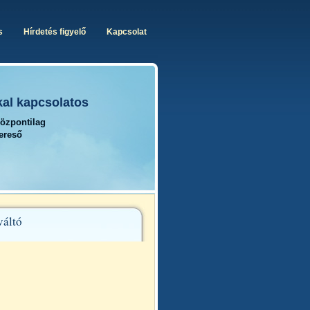
s
Hírdetés figyelő
Kapcsolat
kal kapcsolatos
központilag
kereső
váltó