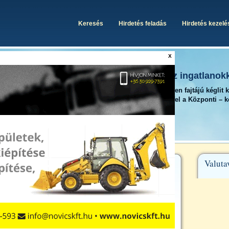
Keresés
Hirdetés feladás
Hirdetés kezelé
X
Egy helyen minden, ami az ingatlanok
A Kégli Központon minden fajtájú kéglit 
megtalálhat. Iratkozzon fel a Központi – 
rendszerünkre is.
Valuta
s