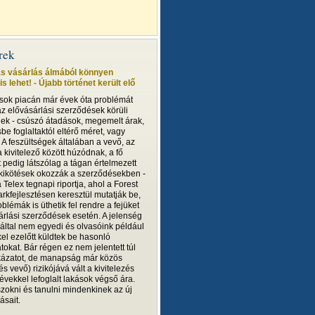
írek
ás vásárlás álmából könnyen
s lehet! - Újabb történet került elő
ások piacán már évek óta problémát
z elővásárlási szerződések körüli
gek - csúszó átadások, megemelt árak,
e foglaltaktól eltérő méret, vagy
. A feszültségek általában a vevő, az
 kivitelező között húzódnak, a fő
 pedig látszólag a tágan értelmezett
 kikötések okozzák a szerződésekben -
 a Telex tegnapi riportja, ahol a Forest
arkfejlesztésen keresztül mutatják be,
blémák is üthetik fel rendre a fejüket
árlási szerződések esetén. A jelenség
ltal nem egyedi és olvasóink például
el ezelőtt küldtek be hasonló
tokat. Bár régen ez nem jelentett túl
ázatot, de manapság már közös
 és vevő) rizikójává vált a kivitelezés
 évekkel lefoglalt lakások végső ára.
szokni és tanulni mindenkinek az új
ásait.