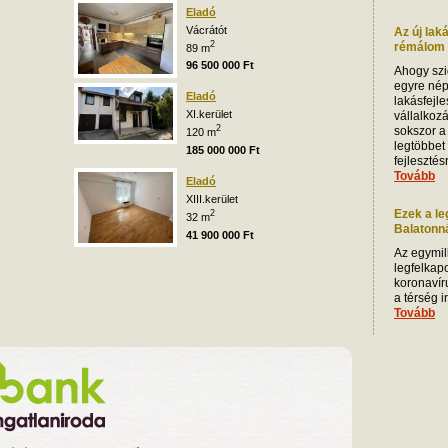
Eladó
Vácrátót
Az új lak
2
rémálom i
89 m
96 500 000 Ft
Ahogy szi
egyre nép
Eladó
lakásfejle
XI.kerület
vállalkoz
2
sokszor a
120 m
legtöbbet
185 000 000 Ft
fejleszté
Tovább
Eladó
XIII.kerület
Ezek a le
2
32 m
Balatonnál
41 900 000 Ft
Az egymill
legfelkap
koronavíru
a térség 
Tovább