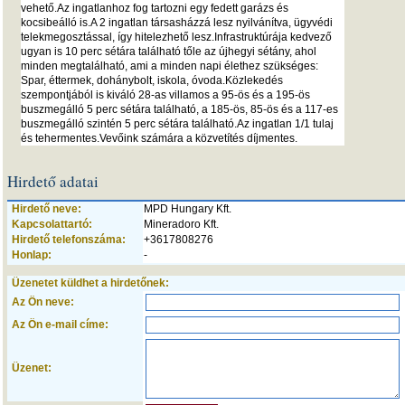
vehető.Az ingatlanhoz fog tartozni egy fedett garázs és
kocsibeálló is.A 2 ingatlan társasházzá lesz nyilvánítva, ügyvédi
telekmegosztással, így hitelezhető lesz.Infrastruktúrája kedvező
ugyan is 10 perc sétára található tőle az újhegyi sétány, ahol
minden megtalálható, ami a minden napi élethez szükséges:
Spar, éttermek, dohánybolt, iskola, óvoda.Közlekedés
szempontjából is kiváló 28-as villamos a 95-ös és a 195-ös
buszmegálló 5 perc sétára található, a 185-ös, 85-ös és a 117-es
buszmegálló szintén 5 perc sétára található.Az ingatlan 1/1 tulaj
és tehermentes.Vevőink számára a közvetítés díjmentes.
Hirdető adatai
Hirdető neve:
MPD Hungary Kft.
Kapcsolattartó:
Mineradoro Kft.
Hirdető telefonszáma:
+3617808276
Honlap:
-
Üzenetet küldhet a hirdetőnek:
Az Ön neve:
Az Ön e-mail címe:
Üzenet: