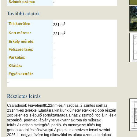
Szintek száma:
-
További adatok
Telekterület:
2
231 m
Kert mérete:
2
231 m
Erkély mérete:
-
Felszereltség:
-
Parkolás:
-
Kilátás:
-
Egyéb extrák:
-
Részletes leírás
Családosok Figyelem!!!122nm-es,4 szobás, 2 szintes sorház,
231nm-es telekkel!Eladásra kínálunk újhegy egyik legjobb részén
2db jelenleg is épülő sorházat!Maga a ház 2 szintből fog állni és 4
szobából, jelenleg látvány tervek vannak róla és műszaki
leírás.Az otthon melegéről padló- és mennyezet fűtés fog
gondoskodni és hőszivattyú.A projekt menedzser tervei szerint
2026 III. negyedévére fog elkészülni és utána azonnal birtokba