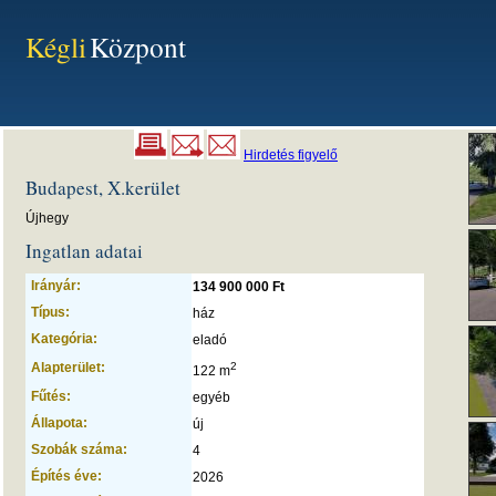
Kégli
Központ
Hirdetés figyelő
Budapest, X.kerület
Újhegy
Ingatlan adatai
Irányár:
134 900 000 Ft
Típus:
ház
Kategória:
eladó
Alapterület:
2
122 m
Fűtés:
egyéb
Állapota:
új
Szobák száma:
4
Építés éve:
2026