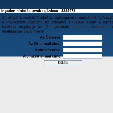
Ingatlan hirdetés továbbajánlása - 3222475
Az alábbi üzenetküldő adatlap segítségével ismerősének továbbajá
a kiválasztott ingatlant. Az értesítés elküldése során a címz
levélben megkapja az Ön ajánlását, benne a kiválaszott in
adatlapjának webcímével.
Az Ön neve:
Az Ön e-mail címe:
A címzett neve:
A címzett e-mail címe: