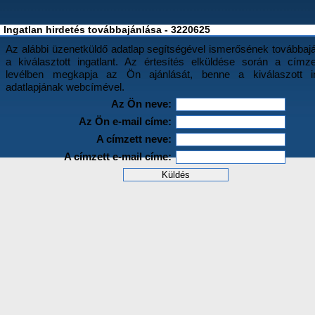
Ingatlan hirdetés továbbajánlása - 3220625
Az alábbi üzenetküldő adatlap segítségével ismerősének továbbajá
a kiválasztott ingatlant. Az értesítés elküldése során a címz
levélben megkapja az Ön ajánlását, benne a kiválaszott in
adatlapjának webcímével.
Az Ön neve:
Az Ön e-mail címe:
A címzett neve:
A címzett e-mail címe: