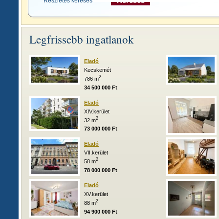
Részletes keresés >>
Legfrissebb ingatlanok
Eladó
Kecskemét
2
786 m
34 500 000 Ft
Eladó
XIV.kerület
2
32 m
73 000 000 Ft
Eladó
VII.kerület
2
58 m
78 000 000 Ft
Eladó
XV.kerület
2
88 m
94 900 000 Ft