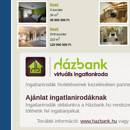
Eladó
X.kerület
2
34 m
49 900 000 Ft
Eladó
XVII.kerület
2
110 m
120 000 000 Ft
Ingatlanirodák hirdetéseinek kezelésében partn
Ajánlat ingatlanirodáknak
Ingatlanirodák oldalunkra a Házbank.hu rendsze
tölthetik fel ingatlanjaikat.
További információ:
www.hazbank.hu
vagy 