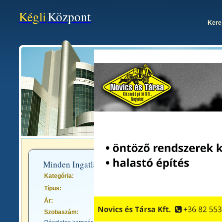
Kégli
Központ
Kere
Egy hel
Minden Ingatlan Hirdetés
Kategória:
Típus:
Ár:
Szobaszám: