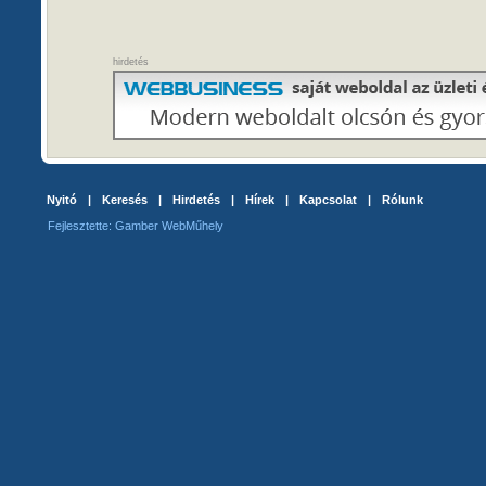
hirdetés
Nyitó
|
Keresés
|
Hirdetés
|
Hírek
|
Kapcsolat
|
Rólunk
Fejlesztette: Gamber WebMűhely