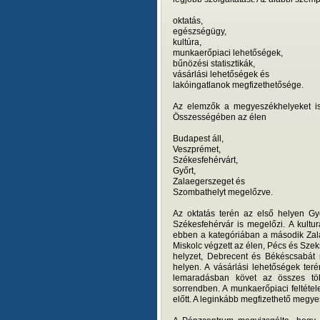
oktatás,
egészségügy,
kultúra,
munkaerőpiaci lehetőségek,
bűnözési statisztikák,
vásárlási lehetőségek és
lakóingatlanok megfizethetősége.
Az elemzők a megyeszékhelyeket is
Összességében az élen
Budapest áll,
Veszprémet,
Székesfehérvárt,
Győrt,
Zalaegerszeget és
Szombathelyt megelőzve.
Az oktatás terén az első helyen Gy
Székesfehérvár is megelőzi. A kult
ebben a kategóriában a második Zal
Miskolc végzett az élen, Pécs és Szek
helyzet, Debrecent és Békéscsabát
helyen. A vásárlási lehetőségek teré
lemaradásban követ az összes tö
sorrendben. A munkaerőpiaci feltétel
előtt. A leginkább megfizethető megye