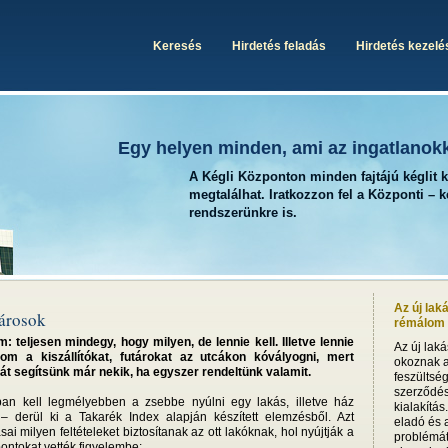
Keresés
Hirdetés feladás
Hirdetés kezelé
Egy helyen minden, ami az ingatlanok
A Kégli Központon minden fajtájú kéglit 
megtalálhat. Iratkozzon fel a Központi – 
rendszerünkre is.
Az új lak
városok
rémálom i
 teljesen mindegy, hogy milyen, de lennie kell. Illetve lennie
Az új lak
om a kiszállítókat, futárokat az utcákon kóvályogni, mert
okoznak a
t segítsünk már nekik, ha egyszer rendeltünk valamit.
feszültsé
szerződésb
an kell legmélyebben a zsebbe nyúlni egy lakás, illetve ház
kialakítás
– derül ki a Takarék Index alapján készített elemzésből. Azt
eladó és a
ai milyen feltételeket biztosítanak az ott lakóknak, hol nyújtják a
problémát
pontokat vették figyelembe: