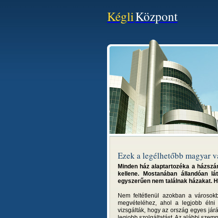
Kégli
Központ
Ezek a legélhetőbb magyar 
Minden ház alaptartozéka a házszám:
kellene. Mostanában állandóan lát
egyszerűen nem találnak házakat. Há
Nem feltétlenül azokban a városokb
megvételéhez, ahol a legjobb élni 
vizsgálták, hogy az ország egyes járás
legjobb szolgáltatást. Az alábbi szem