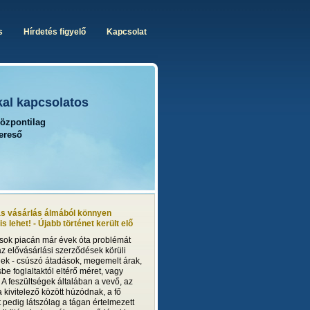
s
Hírdetés figyelő
Kapcsolat
kal kapcsolatos
központilag
kereső
ás vásárlás álmából könnyen
s lehet! - Újabb történet került elő
ások piacán már évek óta problémát
z elővásárlási szerződések körüli
gek - csúszó átadások, megemelt árak,
e foglaltaktól eltérő méret, vagy
. A feszültségek általában a vevő, az
 kivitelező között húzódnak, a fő
 pedig látszólag a tágan értelmezett