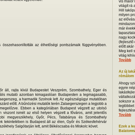
vis maior
világít rá
Hill lakóp
milyen pro
az elővás
mindazoná
már évekk
tapasztala
nagy kock
(fejlesztő
 összehasonlították az élhetőségi pontszámaik függvényében.
előtt akár
Meg kell 
világ kihív
Tovább
Az új lak
rémálom i
Ahogy szi
egyre nép
őr áll, rajta kívül Budapestet Veszprém, Szombathely, Eger és
lakásfejle
urális mutató azonban kimagaslóan Budapesten a legmagasabb,
vállalkoz
aegerszeg, a harmadik Szolnok lett. Az egészségügyi mutatóban
sokszor a
szárd előtt. A bűnözési mutatók terén Zalaegerszegen a legjobb a
legtöbbet
 megelőzve. Ebben a kategóriában Budapest végzett az utolsó
fejleszté
n viszont ismét az első helyen végzett a főváros, amit jelentős
Tovább
bbi megyeszékhely, Győr, Pécs, Tatabánya és Szombathely
ek tekintetében is Budapest áll az élen, Győr és Székesfehérvár
székhely Salgótarján lett, amit Békéscsaba és Miskolc követ.
Ezek a le
Balatonnál