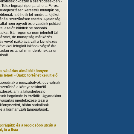
 kikötések okozzák a szerződésekben -
 a Telex tegnapi riportja, ahol a Forest
arkfejlesztésen keresztül mutatják be,
blémák is üthetik fel rendre a fejüket
árlási szerződések esetén. A jelenség
ltal nem egyedi és olvasóink például
el ezelőtt küldtek be hasonló
tokat. Bár régen ez nem jelentett túl
ázatot, de manapság már közös
 és vevő) rizikójává vált a kivitelezés
 évekkel lefoglalt lakások végső ára.
szokni és tanulni mindenkinek az új
ásait.
ás vásárlás álmából könnyen
s lehet! - Újabb történet került elő
gorodnak a jogszabályok, úgy válnak
szerűbbé a környezetkímélő
sztések, ami a lakásfejlesztő
ások forgalmán is érződik. Ugyanakkor
 vásárlás megfékezése teszi a
 környezetért, hiába sarkallnak
sre a kormányzati támogatások.
gdrágább és a legolcsóbb utcák a
, itt a lista