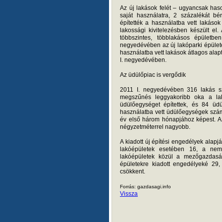
Az új lakások felét – ugyancsak haso
saját használatra, 2 százalékát bé
építették a használatba vett lakáso
lakossági kivitelezésben készült el.
többszintes, többlakásos épületb
negyedévében az új lakóparki épülete
használatba vett lakások átlagos ala
I. negyedévében.
Az üdülőpiac is vergődik
2011 I. negyedévében 316 lakás s
megszűnés leggyakoribb oka a lak
üdülőegységet építettek, és 84 üd
használatba vett üdülőegységek száma
év első három hónapjához képest. Az 
négyzetméterrel nagyobb.
A kiadott új építési engedélyek alapj
lakóépületek esetében 16, a nem 
lakóépületek közül a mezőgazdasá
épületekre kiadott engedélyeké 29,
csökkent.
Forrás: gazdasagi.info
Vissza