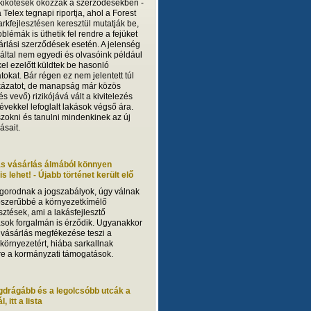
 kikötések okozzák a szerződésekben -
 a Telex tegnapi riportja, ahol a Forest
arkfejlesztésen keresztül mutatják be,
blémák is üthetik fel rendre a fejüket
árlási szerződések esetén. A jelenség
ltal nem egyedi és olvasóink például
el ezelőtt küldtek be hasonló
tokat. Bár régen ez nem jelentett túl
ázatot, de manapság már közös
 és vevő) rizikójává vált a kivitelezés
 évekkel lefoglalt lakások végső ára.
szokni és tanulni mindenkinek az új
ásait.
ás vásárlás álmából könnyen
s lehet! - Újabb történet került elő
gorodnak a jogszabályok, úgy válnak
szerűbbé a környezetkímélő
sztések, ami a lakásfejlesztő
ások forgalmán is érződik. Ugyanakkor
 vásárlás megfékezése teszi a
 környezetért, hiába sarkallnak
sre a kormányzati támogatások.
gdrágább és a legolcsóbb utcák a
, itt a lista