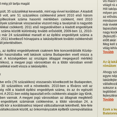
vis maior
 még jól tartja magát
világít rá
Hill lakóp
ült, 35 százalékkal kevesebb, mint egy évvel korábban. A kiadott
milyen pro
8 volt, ami 51 százalékos csökkenést jelent 2010 első három
az elővás
építkezések száma hasonló mértékben csökkent, mint 2010
mindazoná
délyek számának visszaesése viszont még a tavalyinál is nagyobb
már évekk
alékkal csökkent). 2011 első negyedévében a kiadott engedélyek
tapasztala
 száma közötti különbség tovább erősödött, 2009-ben 11, 2010-
nagy kock
 már 24 százalékkal maradt el az építési engedélyek száma a
(fejlesztő
t 2011 következő hónapjaira a lakásépítések további csökkenését
előtt akár
ált jelentésében.
Meg kell 
világ kihív
, az építési engedélyeknek csaknem fele koncentrálódik Közép-
Tovább
án használatba vett lakások száma Budapesten esett vissza a
kal. A községekben az országos átlaggal megegyező mértékű
Az új lak
alékos), a megyei jogú városokban és a többi városban ennél
rémálom i
lékkal esett vissza a lakásépítés.
Ahogy szi
k
egyre nép
lakásfejle
ntve erős (76 százalékos) visszaesés következett be Budapesten,
vállalkoz
0 százalékos volt a növekedés. 2010-ben a főváros volt az
sokszor a
még nőtt a kiadott építési engedélyek száma, és az év egészét
legtöbbet
ent. A 2011-ben eddig tapasztalt erős csökkenés alapján úgy tűnik,
fejleszté
lőben vannak. A megyei jogú városokban az átlagnak megfelelő
Tovább
t engedélyek számának csökkenése, a többi városban 24, a
ői kör a korábbiakhoz képest változatlannak tekinthető, fele-fele
állalkozások között, az önkormányzatok építtetői szerepvállalása
Ezek a le
Balatonnál