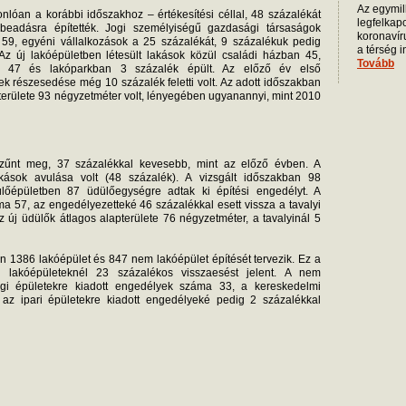
Az egymill
nlóan a korábbi időszakhoz – értékesítési céllal, 48 százalékát
legfelkap
rbeadásra építették. Jogi személyiségű gazdasági társaságok
koronavíru
k 59, egyéni vállalkozások a 25 százalékát, 9 százalékuk pedig
a térség 
 Az új lakóépületben létesült lakások közül családi házban 45,
Tovább
en 47 és lakóparkban 3 százalék épült. Az előző év első
k részesedése még 10 százalék feletti volt. Az adott időszakban
pterülete 93 négyzetméter volt, lényegében ugyanannyi, mint 2010
zűnt meg, 37 százalékkal kevesebb, mint az előző évben. A
ások avulása volt (48 százalék). A vizsgált időszakban 98
ülőépületben 87 üdülőegységre adtak ki építési engedélyt. A
 57, az engedélyezetteké 46 százalékkal esett vissza a tavalyi
új üdülők átlagos alapterülete 76 négyzetméter, a tavalyinál 5
án 1386 lakóépület és 847 nem lakóépület építését tervezik. Ez a
lakóépületeknél 23 százalékos visszaesést jelent. A nem
gi épületekre kiadott engedélyek száma 33, a kereskedelmi
 az ipari épületekre kiadott engedélyeké pedig 2 százalékkal