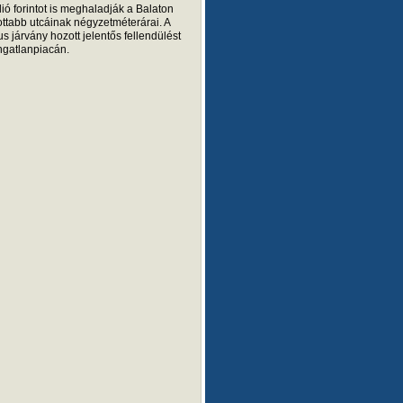
ió forintot is meghaladják a Balaton
ottabb utcáinak négyzetméterárai. A
s járvány hozott jelentős fellendülést
ingatlanpiacán.