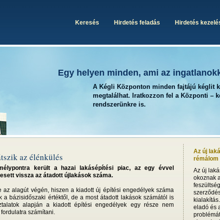
Keresés
Hirdetés feladás
Hirdetés kezelé
Egy helyen minden, ami az ingatlanok
A Kégli Központon minden fajtájú kéglit 
megtalálhat. Iratkozzon fel a Központi – 
rendszerünkre is.
Az új lak
átszik az élénkülés
rémálom i
lypontra került a hazai lakásépítési piac, az egy évvel
Az új lak
esett vissza az átadott újlakások száma.
okoznak a
feszültsé
 az alagút végén, hiszen a kiadott új építési engedélyek száma
szerződésb
a bázisidőszaki értéktől, de a most átadott lakások számától is
kialakítás
ztalatok alapján a kiadott építési engedélyek egy része nem
eladó és a
 fordulatra számítani.
problémát