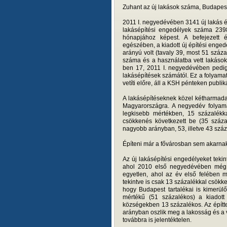
Zuhant az új lakások száma, Budapest
2011 I. negyedévében 3141 új lakás ép
lakásépítési engedélyek száma 239
hónapjához képest. A befejezett 
egészében, a kiadott új építési enge
arányú volt (tavaly 39, most 51 száz
száma és a használatba vett lakások
ben 17, 2011 I. negyedévében pedig
lakásépítések számától. Ez a folyama
vetíti előre, áll a KSH pénteken publik
A lakásépítéseknek közel kétharmada
Magyarországra. A negyedév folyam
legkisebb mértékben, 15 százalék
csökkenés következett be (35 száz
nagyobb arányban, 53, illetve 43 száza
Építeni már a fővárosban sem akarna
Az új lakásépítési engedélyeket teki
ahol 2010 első negyedévében még 3
egyetlen, ahol az év első felében 
tekintve is csak 13 százalékkal csökk
hogy Budapest tartalékai is kimerü
mértékű (51 százalékos) a kiadot
községekben 13 százalékos. Az építtet
arányban oszlik meg a lakosság és a v
továbbra is jelentéktelen.