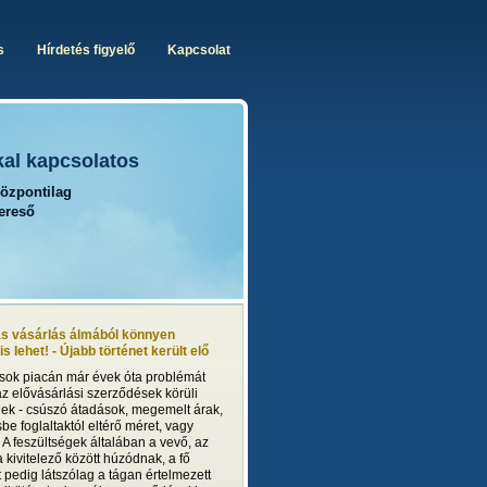
s
Hírdetés figyelő
Kapcsolat
kal kapcsolatos
központilag
kereső
ás vásárlás álmából könnyen
s lehet! - Újabb történet került elő
ások piacán már évek óta problémát
z elővásárlási szerződések körüli
gek - csúszó átadások, megemelt árak,
e foglaltaktól eltérő méret, vagy
. A feszültségek általában a vevő, az
 kivitelező között húzódnak, a fő
 pedig látszólag a tágan értelmezett