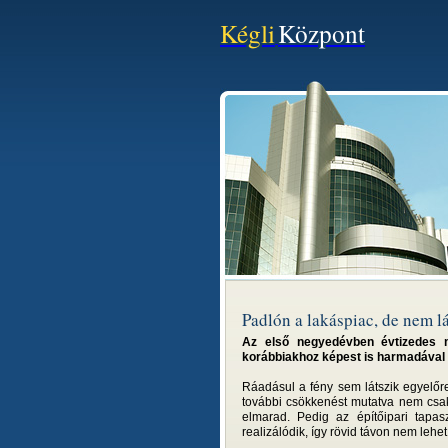
Kégli
Központ
Padlón a lakáspiac, de nem l
Az első negyedévben évtizedes mé
korábbiakhoz képest is harmadával 
Ráadásul a fény sem látszik egyelőre
további csökkenést mutatva nem csak 
elmarad. Pedig az építőipari tapas
realizálódik, így rövid távon nem lehet