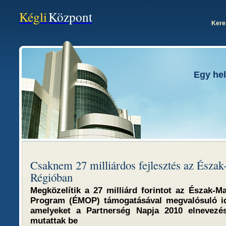
Kégli
Központ
Kere
Egy hel
Csaknem 27 milliárdos fejlesztés az Észa
Régióban
Megközelítik a 27 milliárd forintot az Észak-M
Program (ÉMOP) támogatásával megvalósuló ide
amelyeket a Partnerség Napja 2010 elnevezé
mutattak be