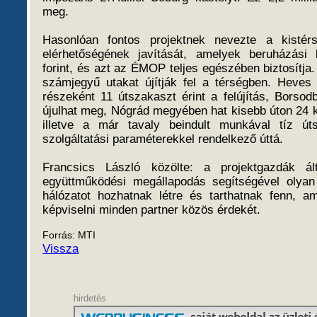
meg.
Hasonlóan fontos projektnek nevezte a kistérs
elérhetőségének javítását, amelyek beruházási k
forint, és azt az ÉMOP teljes egészében biztosítja
számjegyű utakat újítják fel a térségben. Heve
részeként 11 útszakaszt érint a felújítás, Borsod
újulhat meg, Nógrád megyében hat kisebb úton 24 k
illetve a már tavaly beindult munkával tíz út
szolgáltatási paraméterekkel rendelkező úttá.
Francsics László közölte: a projektgazdák ált
együttműködési megállapodás segítségével olyan 
hálózatot hozhatnak létre és tarthatnak fenn, a
képviselni minden partner közös érdekét.
Forrás: MTI
Vissza
hirdetés