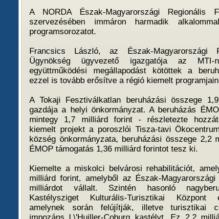
A NORDA Észak-Magyarországi Regionális Fe
szervezésében immáron harmadik alkalomm
programsorozatot.
Francsics László, az Észak-Magyarországi Re
Ügynökség ügyvezető igazgatója az MTI-
együttműködési megállapodást kötöttek a beruh
ezzel is tovább erősítve a régió kiemelt programjain
A Tokaji Fesztiválkatlan beruházási összege 1,9 
gazdája a helyi önkormányzat. A beruházás ÉMO
mintegy 1,7 milliárd forint - részletezte hozz
kiemelt projekt a poroszlói Tisza-tavi Ökocentru
község önkormányzata, beruházási összege 2,2 mil
ÉMOP támogatás 1,36 milliárd forintot tesz ki.
Kiemelte a miskolci belvárosi rehabilitációt, ame
milliárd forint, amelyből az Észak-Magyarország
milliárdot vállalt. Szintén hasonló nagybe
Kastélysziget Kulturális-Turisztikai Központ
amelynek során felújítják, illetve turisztikai 
impozáns L\'Huiller-Coburg kastélyt. Ez 2,2 milliá