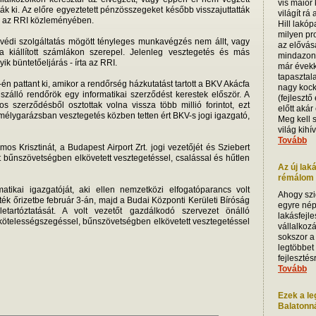
vis maior
k ki. Az előre egyeztetett pénzösszegeket később visszajuttatták
világít rá
tó az RRI közleményében.
Hill lakóp
milyen pro
yvédi szolgáltatás mögött tényleges munkavégzés nem állt, vagy
az elővás
 kiállított számlákon szerepel. Jelenleg vesztegetés és más
mindazoná
k büntetőeljárás - írta az RRI.
már évekk
tapasztala
én pattant ki, amikor a rendőrség házkutatást tartott a BKV Akácfa
nagy kock
zálló rendőrök egy informatikai szerződést kerestek először. A
(fejlesztő
ntos szerződésből osztottak volna vissza több millió forintot, ezt
előtt akár
 mélygarázsban vesztegetés közben tetten ért BKV-s jogi igazgató,
Meg kell 
világ kihív
Tovább
 Krisztinát, a Budapest Airport Zrt. jogi vezetőjét és Sziebert
et bűnszövetségben elkövetett vesztegetéssel, csalással és hűtlen
Az új lak
rémálom i
atikai igazgatóját, aki ellen nemzetközi elfogatóparancs volt
Ahogy szi
ék őrizetbe február 3-án, majd a Budai Központi Kerületi Bíróság
egyre nép
letartóztatását. A volt vezetőt gazdálkodó szervezet önálló
lakásfejle
l kötelességszegéssel, bűnszövetségben elkövetett vesztegetéssel
vállalkoz
sokszor a
legtöbbet
fejleszté
Tovább
Ezek a le
Balatonnál