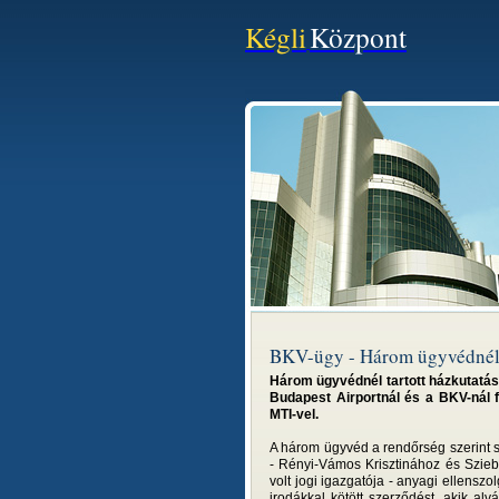
Kégli
Központ
BKV-ügy - Három ügyvédnél t
Három ügyvédnél tartott házkutatás
Budapest Airportnál és a BKV-nál f
MTI-vel.
A három ügyvéd a rendőrség szerint 
- Rényi-Vámos Krisztinához és Sziebe
volt jogi igazgatója - anyagi ellenszo
irodákkal kötött szerződést, akik al