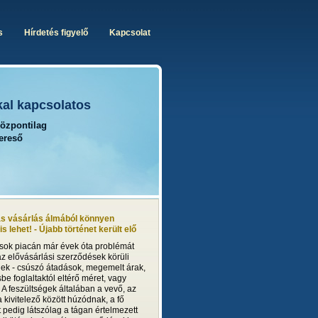
s
Hírdetés figyelő
Kapcsolat
kal kapcsolatos
központilag
kereső
ás vásárlás álmából könnyen
s lehet! - Újabb történet került elő
ások piacán már évek óta problémát
z elővásárlási szerződések körüli
gek - csúszó átadások, megemelt árak,
e foglaltaktól eltérő méret, vagy
. A feszültségek általában a vevő, az
 kivitelező között húzódnak, a fő
 pedig látszólag a tágan értelmezett