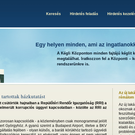
Keresés
Hirdetés feladás
Hirdetés kezelé
Egy helyen minden, ami az ingatlanok
A Kégli Központon minden fajtájú kéglit 
megtalálhat. Iratkozzon fel a Központi – 
rendszerünkre is.
Az új lak
artottak házkutatást
rémálom i
t csütörtök hajnalban a Repülőtéri Rendőr Igazgatóság (RRI) a
Az új lak
elmerült korrupciós üggyel kapcsolatban - közölte az RRI az
okoznak a
feszültsé
szerződésb
szorosan kapcsolódik - a közleményben csak monogrammal jelölt
kialakítás
rt Györgyhöz. A gyanú szerint a Budapest Airport, illetve a BKV
eladó és a
lgáltatás fejében - olyan külsős, a baráti körükhöz tartozó ügyvédi
problémát
vállalkozóikon keresztül az elvégzett, vagy éppen el nem végzett