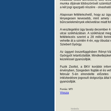
munka díjának többszörösét számláztá
a két jogi igazgató részére - olvasha
Alaposan feltételezhető, hogy az üg
lényegesen kevesebb, mint amely a
bűncselekmények elkövetése miatt folyi
A vesztegetési ügy tavaly december 4-
utcai székházában. A székházat megs
feltételezés szerint a 28 millió fori
vehette át a szintén 4-én, egy óbudai
Sziebert György.
Az üggyel összefüggésben Rényi-Vámos
Györgyöt letartóztatták. Mindkettejük
kezeléssel gyanúsítják.
Fuzik Zsoltot, a BKV korábbi inform
érvényben, Szegeden fogták el és vett
február 5-én elrendelte előzetes 
intézkedésre jogosult dolgozója álta
gyanúsítják.
Forrás: MTI
Vissza
hirdetés