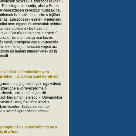
 kikötések okozzák a szerződésekben -
 a Telex tegnapi riportja, ahol a Forest
arkfejlesztésen keresztül mutatják be,
blémák is üthetik fel rendre a fejüket
árlási szerződések esetén. A jelenség
ltal nem egyedi és olvasóink például
el ezelőtt küldtek be hasonló
tokat. Bár régen ez nem jelentett túl
ázatot, de manapság már közös
 és vevő) rizikójává vált a kivitelezés
 évekkel lefoglalt lakások végső ára.
szokni és tanulni mindenkinek az új
ásait.
ás vásárlás álmából könnyen
s lehet! - Újabb történet került elő
gorodnak a jogszabályok, úgy válnak
szerűbbé a környezetkímélő
sztések, ami a lakásfejlesztő
ások forgalmán is érződik. Ugyanakkor
 vásárlás megfékezése teszi a
 környezetért, hiába sarkallnak
sre a kormányzati támogatások.
gdrágább és a legolcsóbb utcák a
, itt a lista