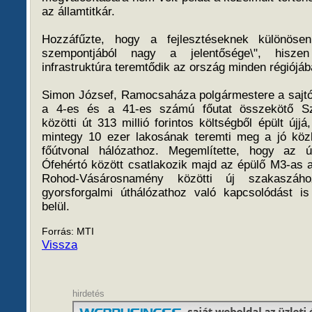
az államtitkár.
Hozzáfűzte, hogy a fejlesztéseknek különöse
szempontjából nagy a jelentősége\", hiszen
infrastruktúra teremtődik az ország minden régiójáb
Simon József, Ramocsaháza polgármestere a sajtó
a 4-es és a 41-es számú főutat összekötő Szé
közötti út 313 millió forintos költségből épült újjá,
mintegy 10 ezer lakosának teremti meg a jó közl
főútvonal hálózathoz. Megemlítette, hogy az ú
Ófehértó között csatlakozik majd az épülő M3-as 
Rohod-Vásárosnamény közötti új szakaszáh
gyorsforgalmi úthálózathoz való kapcsolódást i
belül.
Forrás: MTI
Vissza
hirdetés