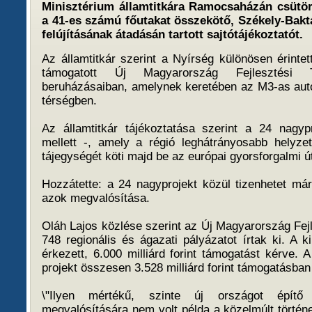
Minisztérium államtitkára Ramocsaházán csütör
a 41-es számú főutakat összekötő, Székely-Bakta
felújításának átadásán tartott sajtótájékoztatót.
Az államtitkár szerint a Nyírség különösen érintet
támogatott Új Magyarország Fejlesztési Ter
beruházásaiban, amelynek keretében az M3-as autó
térségben.
Az államtitkár tájékoztatása szerint a 24 nagyp
mellett -, amely a régió leghátrányosabb helyze
tájegységét köti majd be az európai gyorsforgalmi ú
Hozzátette: a 24 nagyprojekt közül tizenhetet már
azok megvalósítása.
Oláh Lajos közlése szerint az Új Magyarország Fej
748 regionális és ágazati pályázatot írtak ki. A k
érkezett, 6.000 milliárd forint támogatást kérve. 
projekt összesen 3.528 milliárd forint támogatásban
\"Ilyen mértékű, szinte új országot építő
megvalósítására nem volt példa a közelmúlt történ