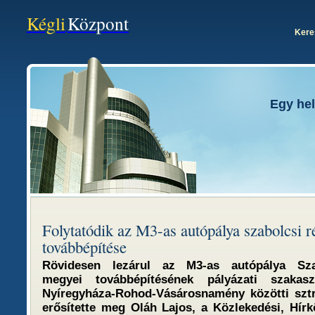
Kégli
Központ
Kere
Egy hel
Folytatódik az M3-as autópálya szabolcsi 
továbbépítése
Rövidesen lezárul az M3-as autópálya Sza
megyei továbbépítésének pályázati szaka
Nyíregyháza-Rohod-Vásárosnamény közötti sztr
erősítette meg Oláh Lajos, a Közlekedési, Hírk