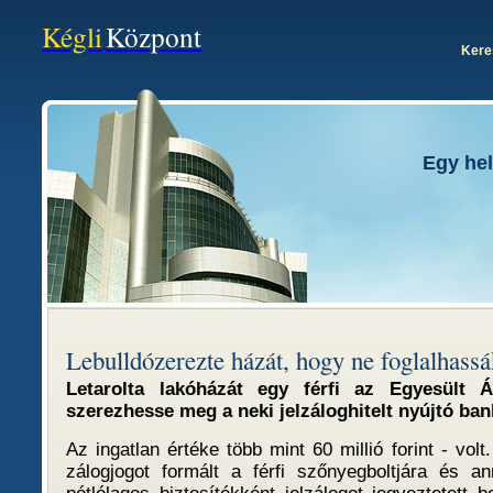
Kégli
Központ
Kere
Egy hel
Lebulldózerezte házát, hogy ne foglalhassá
Letarolta lakóházát egy férfi az Egyesült 
szerezhesse meg a neki jelzáloghitelt nyújtó ban
Az ingatlan értéke több mint 60 millió forint - volt
zálogjogot formált a férfi szőnyegboltjára és a