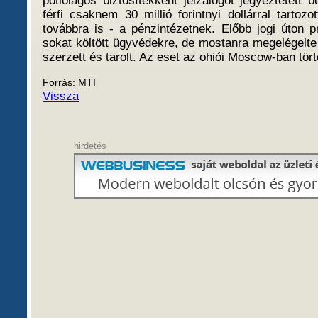
pótlólagos biztosítékként jelzálogot jegyeztetett 
férfi csaknem 30 millió forintnyi dollárral tartozo
továbbra is - a pénzintézetnek. Előbb jogi úton p
sokat költött ügyvédekre, de mostanra megelégelte
szerzett és tarolt. Az eset az ohiói Moscow-ban tört
Forrás: MTI
Vissza
hirdetés