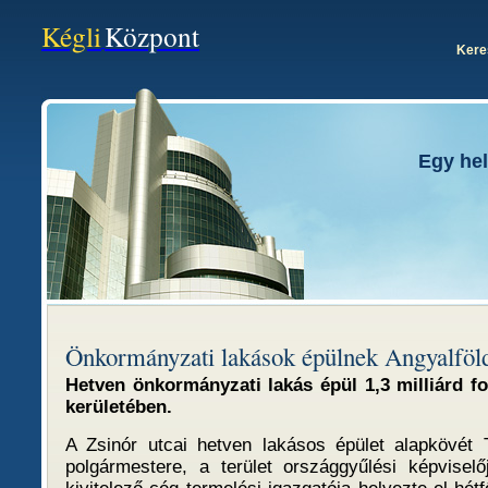
Kégli
Központ
Kere
Egy hel
Önkormányzati lakások épülnek Angyalföl
Hetven önkormányzati lakás épül 1,3 milliárd fo
kerületében.
A Zsinór utcai hetven lakásos épület alapkövét 
polgármestere, a terület országgyűlési képvisel