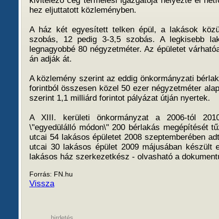
kivitelező cég termelési igazgatója helyezte el hét
hez eljuttatott közleményben.
A ház két egyesített telken épül, a lakások köz
szobás, 12 pedig 3-3,5 szobás. A legkisebb lak
legnagyobbé 80 négyzetméter. Az épületet várható
án adják át.
A közlemény szerint az eddig önkormányzati bérlakás
forintból összesen közel 50 ezer négyzetméter alapt
szerint 1,1 milliárd forintot pályázat útján nyertek.
A XIII. kerületi önkormányzat a 2006-tól 2010
\"egyedülálló módon\" 200 bérlakás megépítését tűz
utcai 54 lakásos épületet 2008 szeptemberében adt
utcai 30 lakásos épület 2009 májusában készült 
lakásos ház szerkezetkész - olvasható a dokumen
Forrás: FN.hu
Vissza
hirdetés